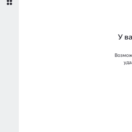
У в
Возможн
уда